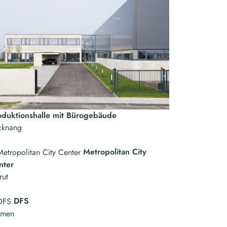
oduktionshalle mit Bürogebäude
cknang
Metropolitan City
nter
rut
DFS
emen