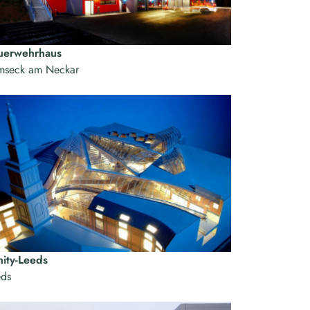
uerwehrhaus
mseck am Neckar
nity-Leeds
eds