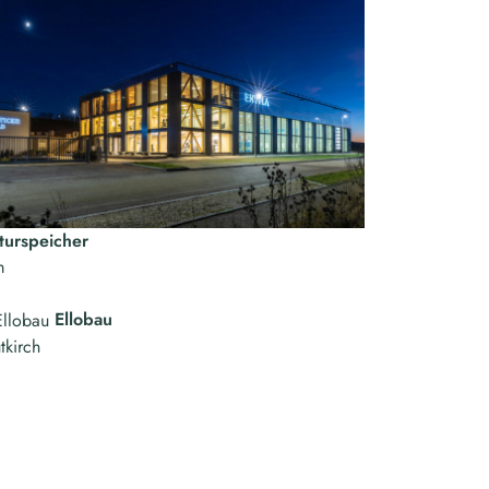
turspeicher
m
Ellobau
tkirch