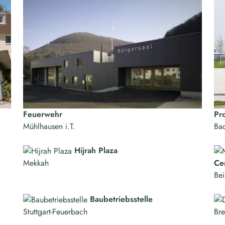
Feuerwehr
Pr
Mühlhausen i.T.
Ba
Hijrah Plaza
Mekkah
Ce
Bei
Baubetriebsstelle
Stuttgart-Feuerbach
Br