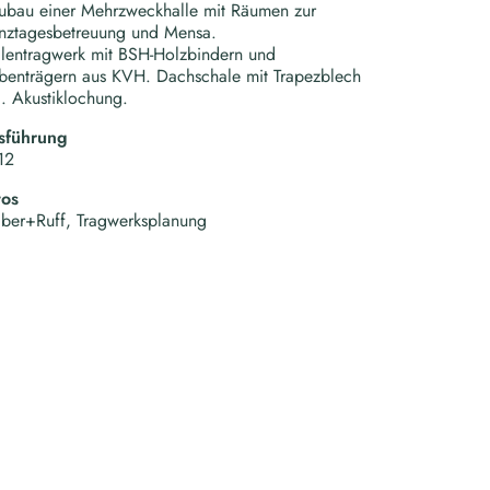
ubau einer Mehrzweckhalle mit Räumen zur
nztagesbetreuung und Mensa.
lentragwerk mit BSH-Holzbindern und
enträgern aus KVH. Dachschale mit Trapezblech
l. Akustiklochung.
sführung
12
tos
ber+Ruff, Tragwerksplanung