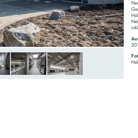
Ne
Ga
Hal
Neb
ink
Au
20
Fo
Hel