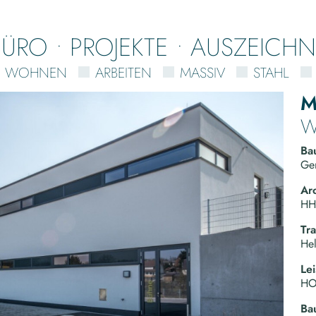
BÜRO
PROJEKTE
AUSZEICH
WOHNEN
ARBEITEN
MASSIV
STAHL
M
W
Ba
Ge
Arc
HHL
Tr
He
Le
HOA
Ba