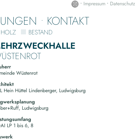
•
Impressum
•
Datenschutz
NUNGEN
KONTAKT
HOLZ
BESTAND
EHRZWECKHALLE
ÜSTENROT
uherr
meinde Wüstenrot
hitekt
 Hein Hüttel Lindenberger, Ludwigsburg
agwerksplanung
lber+Ruff, Ludwigsburg
istungsumfang
I LP 1 bis 6, 8
uwerk