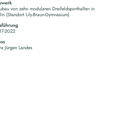
uwerk
bau von zehn modularen Dreifeldsporthallen in
lin (Standort Lily-Braun-Gymnasium)
sführung
17-2022
tos
s Jürgen Landes