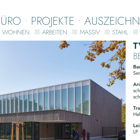
BÜRO
PROJEKTE
AUSZEICH
WOHNEN
ARBEITEN
MASSIV
STAHL
T
B
Ba
Sen
Arc
sch
sch
Tr
He
Le
LP 