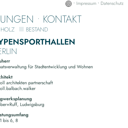
•
Impressum
•
Datenschutz
NUNGEN
KONTAKT
HOLZ
BESTAND
YPENSPORTHALLEN
ERLIN
uherr
atsverwaltung für Stadtentwicklung und Wohnen
hitekt
oll architekten partnerschaft
oll.balbach.walker
agwerksplanung
lber+Ruff, Ludwigsburg
istungsumfang
1 bis 6, 8