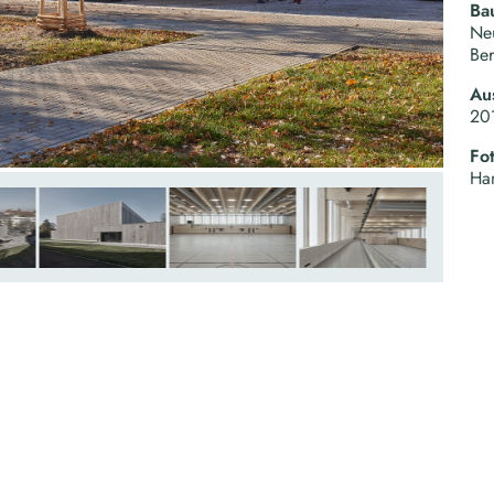
Ba
Neu
Ber
Au
20
Fo
Han