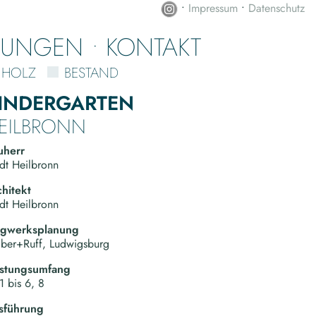
•
Impressum
•
Datenschutz
NUNGEN
KONTAKT
HOLZ
BESTAND
INDERGARTEN
EILBRONN
uherr
dt Heilbronn
hitekt
dt Heilbronn
agwerksplanung
lber+Ruff, Ludwigsburg
istungsumfang
1 bis 6, 8
sführung