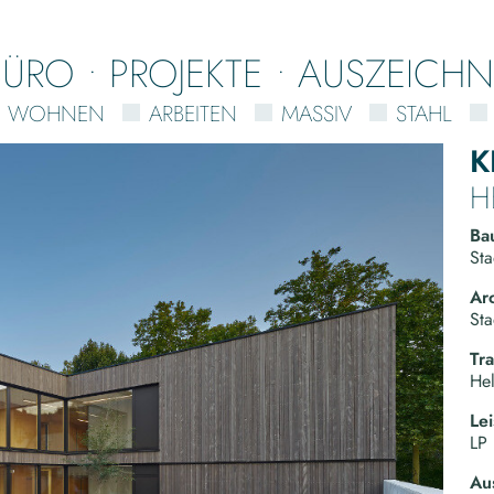
BÜRO
PROJEKTE
AUSZEICH
WOHNEN
ARBEITEN
MASSIV
STAHL
K
H
Ba
Sta
Arc
Sta
Tr
He
Le
LP 
Au